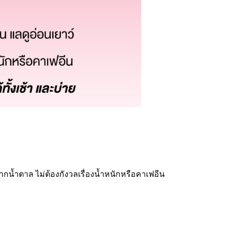
าศจากน้ำตาล ไม่ต้องกังวลเรื่องน้ำหนักหรือคาเฟอีน