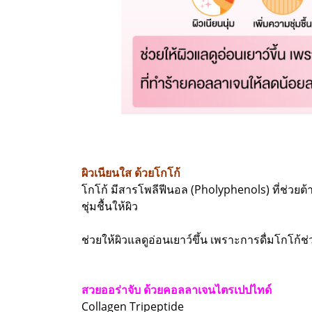
ผิวเนียนใส ด้วยโกโก้
โกโก้ มีสารโพลีฟีนอล (Pholyphenols) ที่ช่วยต
ชุ่มชื้นให้ผิว
ช่วยให้ผิวแลดูอ่อนเยาว์ขึ้น เพราะการดื่มโกโ
สวยออร่าจับ ด้วยคอลลาเจนไตรเปปไทด์
Collagen Tripeptide