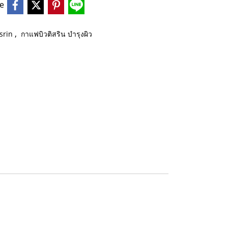
e
,
srin
กาแฟบิวติสริน บำรุงผิว