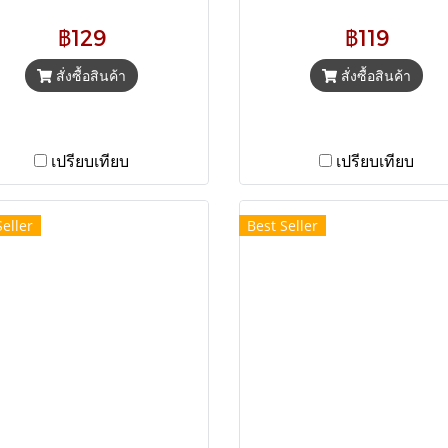
คโค่นัทไฟเบอร์ครีม ไม่มี
กาแฟเด่น โปรโฟล์กาแฟเด
ตาลทราย มีวิตามินถึง 8 ชนิด
ตรงกลิ่นรสชุ่มฉ่ำ บอดี้
฿129
฿119
อย เข้มกลมกล่อม น้ำหนัก 12
เข้ม..กลมกล่อมไม่หนักไป 
ก. X 20 ซอง
สั่งซื้อสินค้า
กรัม ทานได้มากถึง 50 แก้ว
สั่งซื้อสินค้า
เปรียบเทียบ
เปรียบเทียบ
Seller
Best Seller