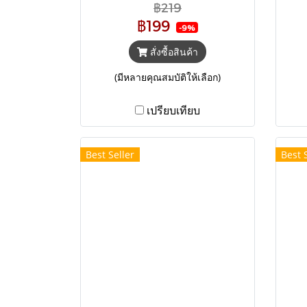
กาแฟรสเข้ม มีกลิ่นคั่วไหม้ ไม่
โ
฿219
เปรี้ยว เหมาะสำหรับคนที่โปรด
น้ำ
฿199
-9%
ปราณกาแฟที่มีรสชาติเข้มข้น
อร่
สามารถดื่มเป็นอเมริกาโน่ หรือ
สั่งซื้อสินค้า
ชงเป็นเครื่องเย็นเติมนม,นมข้น
(มีหลายคุณสมบัติให้เลือก)
หวานได้ตามใจชอบ
เปรียบเทียบ
Best Seller
Best 