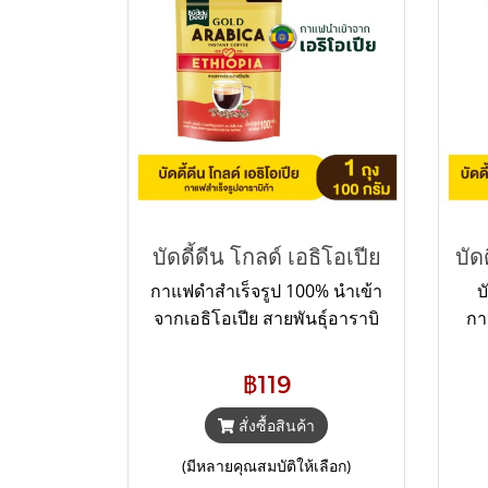
บัดดี้ดีน โกลด์ เอธิโอเปีย
กาแฟดำสำเร็จรูป 100% นำเข้า
บ
จากเอธิโอเปีย สายพันธุ์อาราบิ
กา
ก้า หอม สดชื่น สไตล์เอธิโอเปีย
บรา
ขั้
฿119
คว
สั่งซื้อสินค้า
โด
ร
(มีหลายคุณสมบัติให้เลือก)