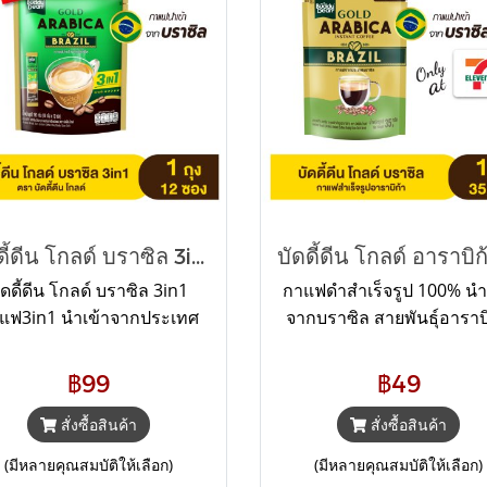
บัดดี้ดีน โกลด์ บราซิล 3in1
ัดดี้ดีน โกลด์ บราซิล 3in1
กาแฟดำสำเร็จรูป 100% นำ
แฟ3in1 นำเข้าจากประเทศ
จากบราซิล สายพันธุ์อาราบิ
ซิล คัดสรรกาแฟพันธุ์ดีผ่าน
เข้ม ไม่เปรี้ยว สไตล์บราซ
นตอนการคั่วระดับเข้ม ให้ได้
฿99
฿49
ามเข้มอันเป็นเอกลักษณ์ที่
ดเด่นของกาแฟบราซิล อีก
สั่งซื้อสินค้า
สั่งซื้อสินค้า
ะดับความอร่อย....ที่ลงตัว
(มีหลายคุณสมบัติให้เลือก)
(มีหลายคุณสมบัติให้เลือก)