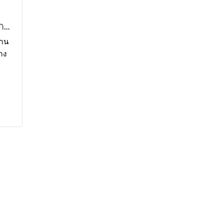
กาแฟเกล็ด บัดดี้ดีน เอ็กซ์ตร้า เบลนด์ 165 กรัม
่าน
าง
รรจุ