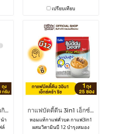
เปรียบเทียบ
บัดดี้ดีน โกลด์ ปาปัวนิวกินี 100 กรัม
กาแฟบัดดี้ดีน 3in1 เอ็กซ์ตร้า ริช,โรสท์,เทอร์โบ
 นำ
หอมแท้กาแฟคั่วบด กาแฟ3in1
ฟล์
ผสมวิตามินบี 12 บำรุงสมอง