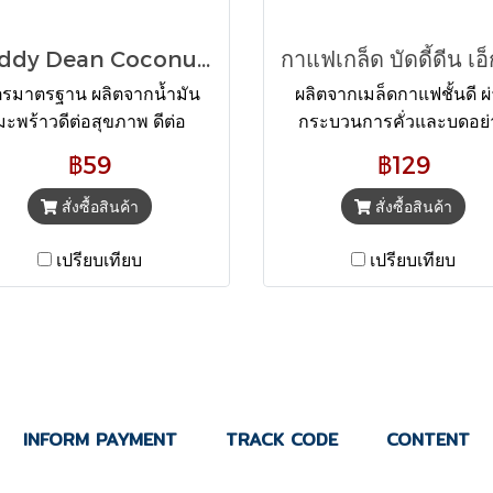
Buddy Dean Coconut Non Dairy Creamer ครีมเทียมมะพร้าว ตราบัดดี้ดีน
ตรมาตรฐาน ผลิตจากน้ำมัน
ผลิตจากเมล็ดกาแฟชั้นดี ผ
มะพร้าวดีต่อสุขภาพ ดีต่อ
กระบวนการคั่วและบดอย่
ร่างกาย ดีต่อพุง มีกลิ่นหอ
พิถีพิถัน ผงกาแฟพร้อมชง บ
฿59
฿129
อ่อนๆจากมะพร้าวและให้
165 กรัม
มหวานโดยธรรมชาติ ราคา
สั่งซื้อสินค้า
สั่งซื้อสินค้า
ุ้มค่า ขนาดบรรจุ 370 กรัม
ราคา 49 บาท
เปรียบเทียบ
เปรียบเทียบ
INFORM PAYMENT
TRACK CODE
CONTENT