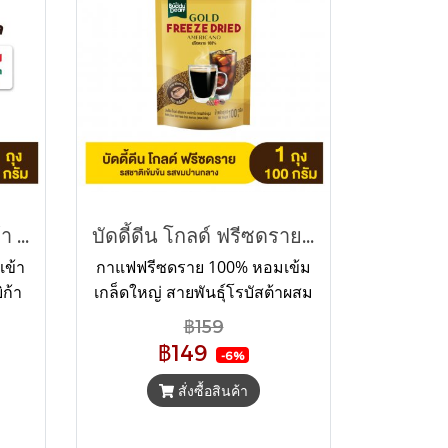
บัดดี้ดีน โกลด์ อาราบิก้า บราซิล (35 กรัม)
บัดดี้ดีน โกลด์ ฟรีซดราย อเมริกาโน่
เข้า
กาแฟฟรีซดราย 100% หอมเข้ม
ก้า
เกล็ดใหญ่ สายพันธุ์โรบัสต้าผสม
ิล
อาราบิก้า ระดับคั่วกลาง คง
฿159
รสชาติของกาแฟคั่วบดและกลิ่น
฿149
-6%
ที่ดีที่สุด หอม อร่อย บอดี้เข้ม ใน
ราคาสุดคุ้ม น้ำหนัก100 กรัม
สั่งซื้อสินค้า