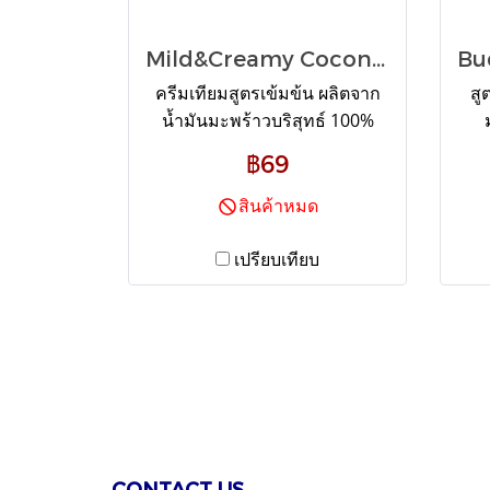
Mild&Creamy Coconut Coffee Creamer ครีมเทียมมะพร้าว ตรามายด์ แอนด์ ครีมมี่
ครีมเทียมสูตรเข้มข้น ผลิตจาก
สู
น้ำมันมะพร้าวบริสุทธ์ 100%
ต่างจากครีมทั่วไป มายด์ แอนด์
฿69
ครีมมี่ ไม่มีไขมันทรานส์ ไม่มี
ม
โคเลสเตอรอล ขนาด 370 กรัม
ควา
สินค้าหมด
ราคา 59 บาท
ค
เปรียบเทียบ
CONTACT US