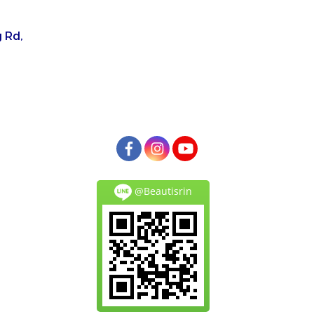
 Rd,
@Beautisrin