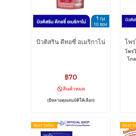
บิวติสริน ดีทอซี่ อเมริกาโน่
โพรไ
โกลด
โพรไ
สารส
฿70
สินค้าหมด
(มีหลายคุณสมบัติให้เลือก)
Best Seller
Best Se