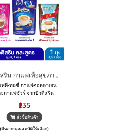
บิวติสริน กาแฟเพื่อสุขภาพ ยอดขายอันดับ 1
ฟดี-ทอซี่ กาแฟคอลลาเจน
ะกาแฟชัวร์ จากบิวติสริน
 3 สูตร สุดฮิต ขายดีที่สุดใน
฿35
 ในราคาเพียงถุงละ 35 บาท
กาแฟดีท็อกซ์
สั่งซื้อสินค้า
(มีหลายคุณสมบัติให้เลือก)