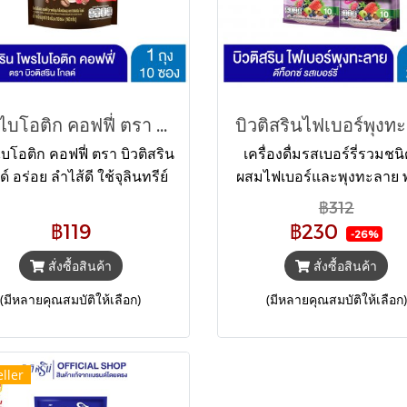
โพรไบโอติก คอฟฟี่ ตรา บิวติสริน โกลด์
บิวติสรินไฟเบอร์พุงท
บโอติก คอฟฟี่ ตรา บิวติสริน
เครื่องดื่มรสเบอร์รี่รวมชน
์ อร่อย ลำไส้ดี ใช้จุลินทรีย์
ผสมไฟเบอร์และพุงทะลาย พ
บโอติกนำเข้าจากเกาหลี ใช้
ขับถ่ายดี ไม่ปวดบิด อร่อย
฿312
กัดจากหญ้าหวาน ไขมันต่ำ
เบอร์รี่ ดื่มได้ทุกวัน ไม่มีน
฿119
฿230
-26%
ดีต่อสุขภาพ
ทราย
สั่งซื้อสินค้า
สั่งซื้อสินค้า
(มีหลายคุณสมบัติให้เลือก)
(มีหลายคุณสมบัติให้เลือก)
ller