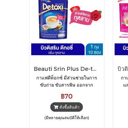
Beauti Srin Plus De-toxi กาแฟบิวติสริน พลัส ดี-ทอซี่
กาแฟดีท็อกซ์ มีส่วนช่วยในการ
กาแ
ขับถ่าย ขับสารพิษ ออกจาก
แล
ร่างกาย ดื่มง่าย กลิ่นสมุนไพร ไม่
กาแฟ
฿70
หวานมาก ดื่มเพียงวันละ 1 ซอง
7-11
ก่อนอาหารเช้า 1 ถุง บรรจุ 10
สั่งซื้อสินค้า
ซอง ราคา 70 บาท มีส่วนช่วยให้
(มีหลายคุณสมบัติให้เลือก)
ขับถ่ายโดยธรรมชาติ ไม่ปวดท้อง
ภายใน 4-6 ชั่วโมงหลังจากดื่ม มี