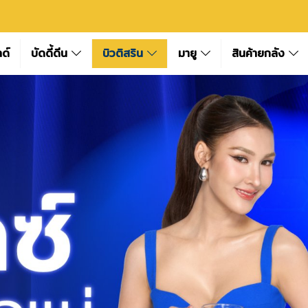
ลด์
บัดดี้ดีน
บิวติสริน
มายู
สินค้ายกลัง