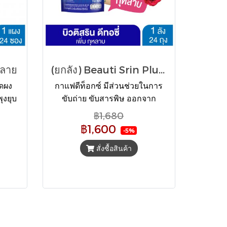
ะลาย
(ยกลัง) Beauti Srin Plus De-toxi กาแฟบิวติสริน พลัส ดี-ทอซี่ 1x24
ิดผง
กาแฟดีท็อกซ์ มีส่วนช่วยในการ
ุงยุบ
ขับถ่าย ขับสารพิษ ออกจาก
 หอม
ร่างกาย ดื่มง่าย กลิ่นสมุนไพร ไม่
฿1,680
้ำตาล
หวานมาก ดื่มเพียงวันละ 1 ซอง
฿1,600
-5%
ก่อนอาหารเช้า 1 ถุง บรรจุ 10
ซอง ราคา 70 บาท มีส่วนช่วยให้
สั่งซื้อสินค้า
ขับถ่ายโดยธรรมชาติ ไม่ปวดท้อง
ภายใน 4-6 ชั่วโมงหลังจากดื่ม มี
ส่วนช่วยปรับลำไส้สำหรับผู้ที่มี
ปัญหาการขับถ่าย หรือท้องผูกเป็น
ประจำ