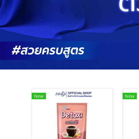
New
New