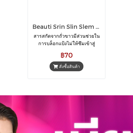
Beauti Srin Slin Slem กาแฟบิวติสริน สลิน สเลม
สารสกัดจากถั่วขาวมีส่วนช่วยใน
การบล็อกแป้งไม่ให้ซึมเข้าสู่
ร่างกาย ใยอาหารมีส่วนช่วยใน
฿70
เรื่องการขับถ่ายและลดความ
อยากอาหาร ควบคุมน้ำหนัก 1
สั่งซื้อสินค้า
กล่อง มี 10 ซอง แถมฟรี 2 ซอง
ราคา 70 บาท