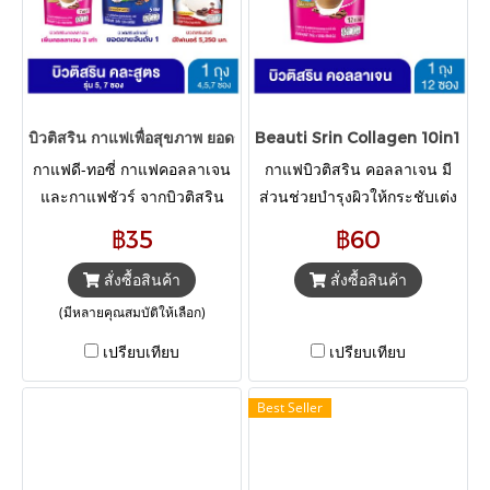
บิวติสริน กาแฟเพื่อสุขภาพ ยอดขายอันดับ 1
Beauti Srin Collagen 10in1 กาแฟ
กาแฟดี-ทอซี่ กาแฟคอลลาเจน
กาแฟบิวติสริน คอลลาเจน มี
และกาแฟชัวร์ จากบิวติสริน
ส่วนช่วยบำรุงผิวให้กระชับเต่ง
กาแฟ 3 สูตร สุดฮิต ขายดีที่สุด
ตึง ชุ่มชื้น เนียนนุ่มสุขภาพดี 1
฿35
฿60
ใน 7-11 ในราคาเพียงถุงละ 35
ถุง มี 12 ซอง ราคา 60 บาท
บาท กาแฟดีท็อกซ์
สั่งซื้อสินค้า
สั่งซื้อสินค้า
(มีหลายคุณสมบัติให้เลือก)
เปรียบเทียบ
เปรียบเทียบ
Best Seller