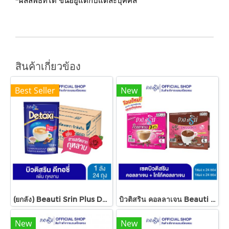
*ผลลัพธ์ที่ได้ ขึ้นอยู่แต่กับแต่ละบุคคล
สินค้าเกี่ยวข้อง
Best Seller
New
(ยกลัง) Beauti Srin Plus De-toxi กาแฟบิวติสริน พลัส ดี-ทอซี่ 1x24
บิวติสริน คอลลาเจน Beauti Srin Collagen
New
New