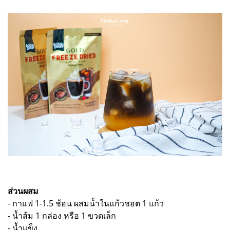
ส่วนผสม
- กาแฟ 1-1.5 ช้อน ผสมน้ำในแก้วชอต 1 แก้ว
- น้ำส้ม 1 กล่อง หรือ 1 ขวดเล็ก
- น้ำแข็ง