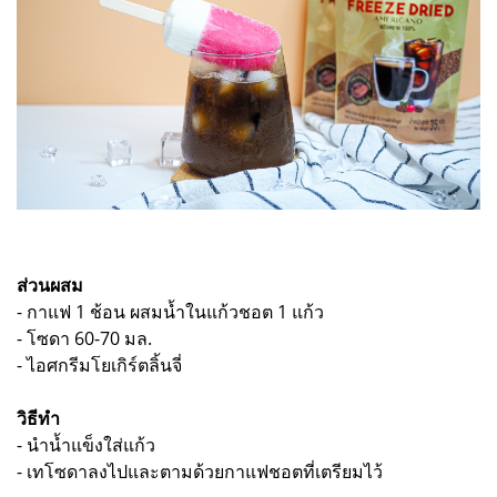
ส่วนผสม
- กาแฟ 1 ช้อน ผสมน้ำในแก้วชอต 1 แก้ว
- โซดา 60-70 มล.
- ไอศกรีมโยเกิร์ตลิ้นจี่
วิธีทำ
- นำน้ำแข็งใส่แก้ว
- เทโซดาลงไปและตามด้วยกาแฟชอตที่เตรียมไว้