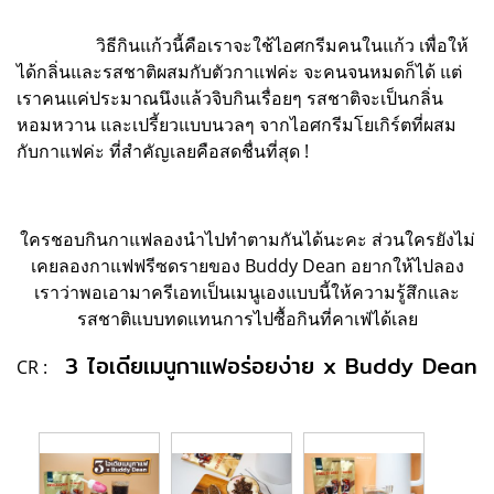
วิธีกินแก้วนี้คือเราจะใช้ไอศกรีมคนในแก้ว เพื่อให้
ได้กลิ่นและรสชาติผสมกับตัวกาแฟค่ะ จะคนจนหมดก็ได้ แต่
เราคนแค่ประมาณนึงแล้วจิบกินเรื่อยๆ รสชาติจะเป็นกลิ่น
หอมหวาน และเปรี้ยวแบบนวลๆ จากไอศกรีมโยเกิร์ตที่ผสม
กับกาแฟค่ะ ที่สำคัญเลยคือสดชื่นที่สุด !
ใครชอบกินกาแฟลองนำไปทำตามกันได้นะคะ ส่วนใครยังไม่
เคยลองกาแฟฟรีซดรายของ Buddy Dean อยากให้ไปลอง
เราว่าพอเอามาครีเอทเป็นเมนูเองแบบนี้ให้ความรู้สึกและ
รสชาติแบบทดแทนการไปซื้อกินที่คาเฟ่ได้เลย
3 ไอเดียเมนูกาแฟอร่อยง่าย x Buddy Dean
CR :