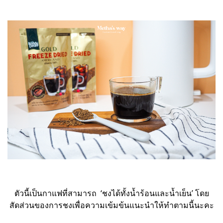
ตัวนี้เป็นกาแฟที่สามารถ ‘ชงได้ทั้งน้ำร้อนและน้ำเย็น’ โดย
สัดส่วนของการชงเพื่อความเข้มข้นแนะนำให้ทำตามนี้นะคะ