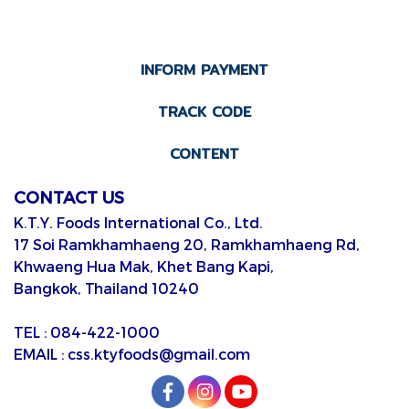
INFORM PAYMENT
TRACK CODE
CONTENT
CONTACT US
K.T.Y. Foods International Co., Ltd.
17 Soi Ramkhamhaeng 20, Ramkhamhaeng Rd,
Khwaeng Hua Mak, Khet Bang Kapi,
Bangkok, Thailand 10240
TEL : 084-422-1000
EMAIL : css.ktyfoods@gmail.com