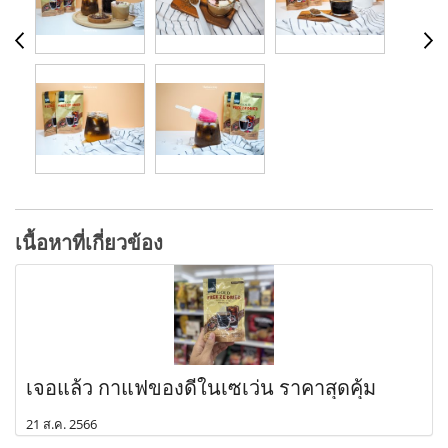
เนื้อหาที่เกี่ยวข้อง
เจอแล้ว กาแฟของดีในเซเว่น ราคาสุดคุ้ม
21 ส.ค. 2566