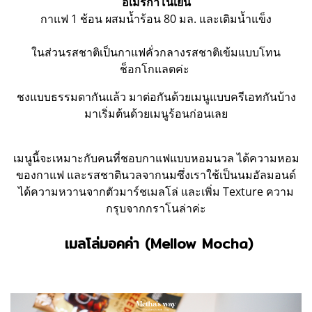
อเมริกาโนเย็น
กาแฟ 1 ช้อน ผสมน้ำร้อน 80 มล. และเติมน้ำแข็ง
ในส่วนรสชาติเป็นกาแฟคั่วกลางรสชาติเข้มแบบโทน
ช็อกโกแลตค่ะ
ชงแบบธรรมดากันแล้ว มาต่อกันด้วยเมนูแบบครีเอทกันบ้าง
มาเริ่มต้นด้วยเมนูร้อนก่อนเลย
เมนูนี้จะเหมาะกับคนที่ชอบกาแฟแบบหอมนวล ได้ความหอม
ของกาแฟ และรสชาตินวลจากนมซึ่งเราใช้เป็นนมอัลมอนด์
ได้ความหวานจากตัวมาร์ชเมลโล่ และเพิ่ม Texture ความ
กรุบจากกราโนล่าค่ะ
เมลโล่มอคค่า (Mellow Mocha)