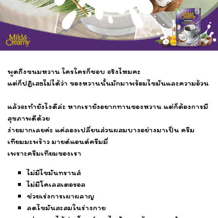
พูดถึงขนมหวาน ใครใครก็ชอบ จริงไหมคะ
แต่ก็ปฏิเสธไม่ได้ว่า ของหวานนั้นมักมาพร้อมไขมันและความอ้วน
แล้วจะทำยังไงดีล่ะ หากเรายังอยากทานของหวาน แต่ก็ต้องการมี
สุขภาพดีด้วย
ง่ายมากเลยค่ะ แค่ลองเปลี่ยนส่วนผสมบางอย่างมาเป็น ครีม
เทียมมะพร้าว มายด์แอนด์ครีมมี่
เพราะครีมเทียมของเรา
ไม่มีไขมันทรานส์
ไม่มีโคเลสเตอรอล
ช่วยเร่งการเผาผลาญ
ลดไขมันสะสมในร่างกาย