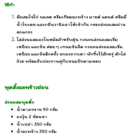
วิธีทำ
ตีผสมไข่ไก่ นมสด ครีมเทียมมะพร้าว มายด์ แอนด์ ครีมมี่
น้ำใบเตย และกลิ่นวานิลลาให้เข้ากัน กรองส่วนผสมผ่าน
ตะแกรง
ใส่ส่วนผสมลงในหม้อสำหรับตุ๋น กวนจนส่วนผสมเริ่ม
เหนียว และข้น ค่อย ๆ เทนมข้นจืด กวนจนส่วนผสมเริ่ม
เหนียว และข้นอีกครั้ง ยกลงจากเตา พักทิ้งไว้สักครู่ ตักใส่
ถ้วย พร้อมรับประทานคู่กับขนมปังตามชอบ
พุดดิ้งมะพร้าวอ่อน
ส่วนผสมพุดดิ้ง
น้ำตาลทราย 90 กรัม
ผงวุ้น 2 ช้อนชา
น้ำเปล่า 350 กรัม
น้ำมะพร้าว 350 กรัม