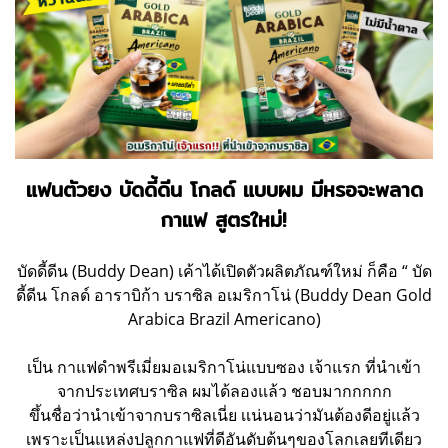
แฟนตัวยง บัดดี้ดีน โกลด์ แบบผม มีหรอจะพลาด
กาแฟ สูตรใหม่!
บัดดี้ดีน (Buddy Dean) เค้าได้เปิดตัวผลิตภัณฑ์ใหม่ ก็คือ “ บัด
ดี้ดีน โกลด์ อาราบิก้า บราซิล อเมริกาโน่ (Buddy Dean Gold
Arabica Brazil Americano)
เป็น กาแฟดำพรีเมี่ยมอเมริกาโน่แบบซอง เจ้าแรก ที่นำเข้า
จากประเทศบราซิล ผมได้ลองแล้ว ชอบมากกกกก
ขึ้นชื่อว่านำเข้าจากบราซิลเนี่ย เเน่นอนว่ามันต้องดีอยู่แล้ว
เพราะเป็นแหล่งปลูกกาแฟที่ดีอันดับต้นๆของโลกเลยทีเดียว