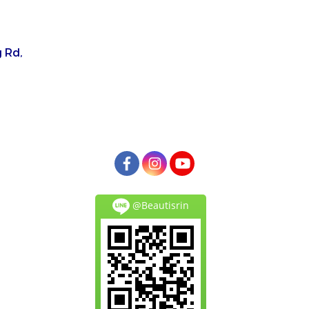
 Rd,
@Beautisrin