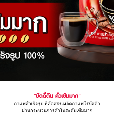
"บัดดี้ดีน คั่วเข้มมาก"
กาแฟสำเร็จรูป ที่คัดสรรเมล็ดกาแฟโรบัสต้า
ผ่านกระบวนการคั่วในระดับเข้มมาก