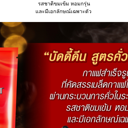
รสชาติขมเข้ม หอมกรุ่น
และมีเอกลักษณ์เฉพาะตัว