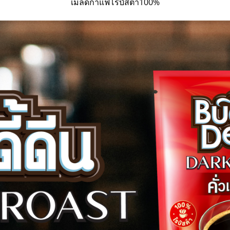
เมล็ดกาแฟโรบัสต้า100%