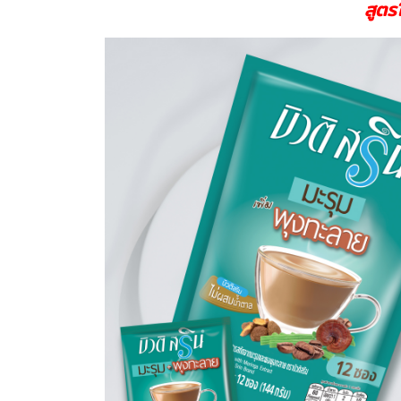
สูตรใ