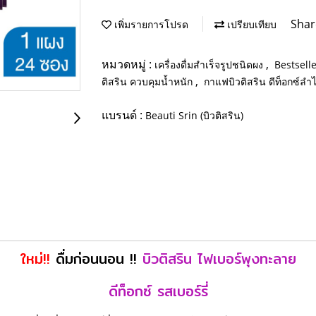
Shar
เพิ่มรายการโปรด
เปรียบเทียบ
หมวดหมู่ :
,
เครื่องดื่มสำเร็จรูปชนิดผง
Bestsell
,
ติสริน ควบคุมน้ำหนัก
กาแฟบิวติสริน ดีท็อกซ์ลำไ
แบรนด์ :
Beauti Srin (บิวติสริน)
ใหม่!!
ดื่มก่อนนอน !!
บิวติสริน ไฟเบอร์พุงทะลาย
ดีท็อกซ์ รสเบอร์รี่