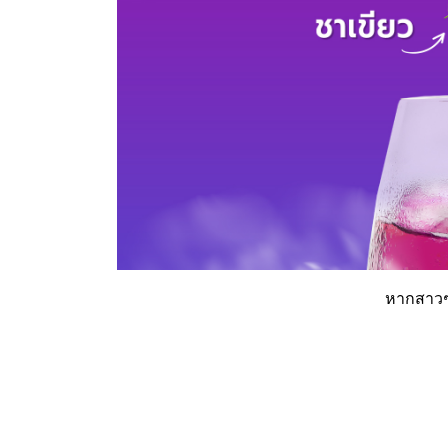
หากสาวๆม