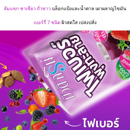
ส้มแขก ชาเขียว ถั่วขาว
บล็อกแป้งและน้ำตาล เผาผลาญไขมัน
เบอร์รี่ 7 ชนิด
ผิวสดใส เปล่งปลั่ง