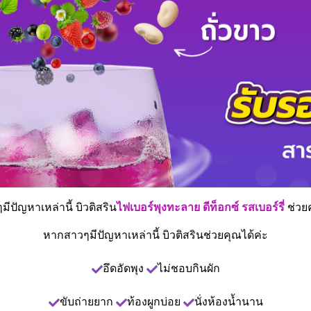
ีปัญหาเหล่านี้ บิวติสริน
ไฟเบอร์พุงทะลาย
ดีท็อกซ์ รสเบอร์รี่
ช่วย
หากสาวๆมีปัญหาเหล่านี้ บิวติสรินช่วยคุณได้ค่ะ
อึดอัดพุง
ไม่ชอบกินผัก
ขับถ่ายยาก
ท้องผูกบ่อย
นั่งห้องน้ำนาน