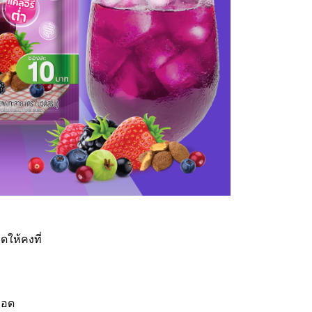
ดให้คงที่
ือด