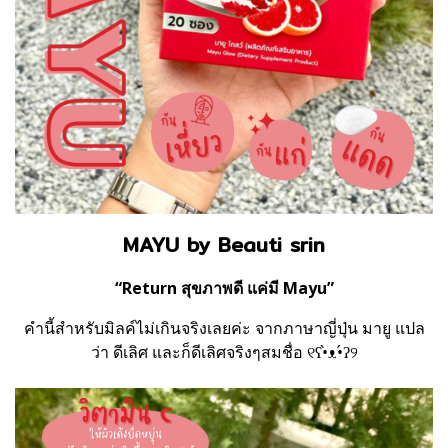
MAYU by Beauti srin
“Return สุขภาพดี แค่มี Mayu”
คำนี้สำหรับมิลค์ไม่เกินจริงเลยค่ะ จากภาษาญี่ปุ่น มายู แปล
ว่า ดีเลิศ และก็ดีเลิศจริงๆสมชื่อ ୧ʕ•̀ᴥ•́ʔ୨