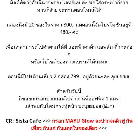
มิลค์คิดว่าอันนี้น่าจะตอบโจทย์เลยค่ะ พกใส่กระเป๋าก็ง่าย
ทานก็ง่าย จะทานตอนไหนก็ได้
กล่องนึงมี 20 ซองในราคา 800.- แต่ตอนนี้จัดโปรโมชันอยู่ที่
480.- ค่ะ
เพื่อนๆสามารถไปตำตามได้ที่ แอพฟ้าดาด้า แอพส้ม ติ๊กกะต่อ
ก
หรือเว็บไซต์ของทางแบรนด์ได้นะคะ
ตอนนี้มีโปรต้านเหี่ยว 2 กล่อง 799.- อยู่ด้วยนะคะ ลุยยยยยย
สำหรับวันนี้
ก็ขอยกกรอกปากก่อนไปทำงานที่ออฟฟิศ 1 แมท
แล้วพบกันใหม่กระทู้หน้า บะบุยยยยย (ꈍᴗꈍ)
CR : Sista Cafe
>>>
กรอก MAYU Glow ลงปากจนผิวฟู กัน
เหี่ยว กันแก่ กันแดดในซองเดียว
<<<