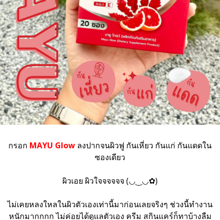
กรอก
MAYU Glow
ลงปากจนผิวฟู กันเหี่ยว กันแก่ กันแดดใน
ซองเดียว
ผิวเอย ผิวใจจจจจจ (◡‿◡✿)
ไม่เคยหลงใหลในผิวตัวเองเท่านี้มาก่อนเลยจริงๆ ช่วงนี้ทำงาน
หนักมากกกก ไม่ค่อยได้ดูแลตัวเอง ครีม สกินแคร์ก็ทาบ้างลืม