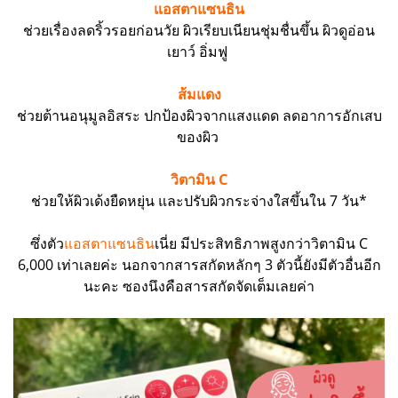
แอสตาแซนธิน
ช่วยเรื่องลดริ้วรอยก่อนวัย ผิวเรียบเนียนชุ่มชื่นขึ้น ผิวดูอ่อน
เยาว์ อิ่มฟู
ส้มแดง
ช่วยต้านอนุมูลอิสระ ปกป้องผิวจากแสงแดด ลดอาการอักเสบ
ของผิว
วิตามิน C
ช่วยให้ผิวเด้งยืดหยุ่น และปรับผิวกระจ่างใสขึ้นใน 7 วัน*
ซึ่งตัว
แอสตาแซนธิน
เนี่ย มีประสิทธิภาพสูงกว่าวิตามิน C
6,000 เท่าเลยค่ะ นอกจากสารสกัดหลักๆ 3 ตัวนี้ยังมีตัวอื่นอีก
นะคะ ซองนึงคือสารสกัดจัดเต็มเลยค่า