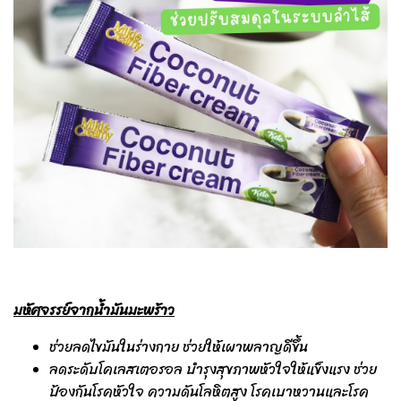
มหัศจรรย์จากน้ำมันมะพร้าว
ช่วยลดไขมันในร่างกาย ช่วยให้เผาพลาญดีขึ้น
ลดระดับโคเลสเตอรอล บำรุงสุขภาพหัวใจให้แข็งแรง ช่วย
ป้องกันโรคหัวใจ ความดันโลหิตสูง โรคเบาหวานและโรค