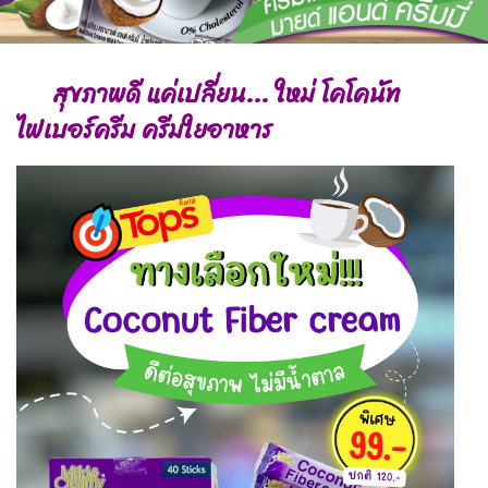
สุขภาพดี แค่เปลี่ยน... ใหม่ โคโคนัท
ไฟเบอร์ครีม ครีมใยอาหาร