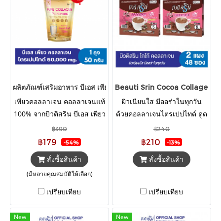
ผลิตภัณฑ์เสริมอาหาร บีเอส เพียว คอลลาเจนไตรเปปไทด์ 50,000 มก.
Beauti Srin Cocoa Collagen Tri
เพียวคอลลาเจน คอลลาเจนแท้
ผิวเนียนใส มีออร่าในทุกวัน
100% จากบิวติสริน บีเอส เพียว
ด้วยคอลลาเจนไตรเปปไทด์ ดูด
คอลลาเจนไตรเปปไทด์ เป็นคอ
ซึมได้ดีกว่า 4 เท่า ลดการเกิด
฿390
฿240
ลลาเจนที่มีอนุภาพขนาดเล็ก
ริ้วรอย ฝ้า กระ อร่อย ไม่มี
฿179
฿210
-54%
-13%
ที่สุด สามารถดูดซึมเข้าสู่
น้ำตาล บรรจุ 48 ซอง ราคา
สั่งซื้อสินค้า
สั่งซื้อสินค้า
ร่างกายได้ดีกว่าคอลลาเจน
240 บาท
(มีหลายคุณสมบัติให้เลือก)
ทั่วไป 4-5 เท่า มีประสิทธิภาพ
สูงและเห็นผลเร็วกว่ามากกว่า
เปรียบเทียบ
เปรียบเทียบ
คอลลาเจนทั่วไป ละลายง่าย
และไร้สี ไร้กลิ่น ทานง่าย ชงได้
New
New