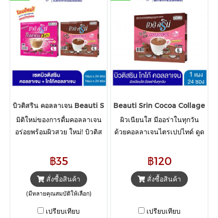
กับเครื่องดื่มหลายชนิด พิเศษ 1
ถุง ราคา 179.- จากปกติ 390.-
บิวติสริน คอลลาเจน Beauti Srin Collagen
Beauti Srin Cocoa Collagen Tri
มิติใหม่ของการดื่มคอลลาเจน
ผิวเนียนใส มีออร่าในทุกวัน
อร่อยพร้อมผิวสวย ใหม่! บิวติส
ด้วยคอลลาเจนไตรเปปไทด์ ดูด
รินโกโก้คอลลาเจน โกโก้เข้ม
ซึมได้ดีกว่า 4 เท่า ลดการเกิด
ข้นผสมคอลลาเจนไตรเปปไทด์
ริ้วรอย ฝ้า กระ อร่อย ไม่มี
฿35
฿120
ให้ผิวเนียนใส มีออร่าในทุกวัน
น้ำตาล บรรจุ 24 ซอง ราคา
สั่งซื้อสินค้า
สั่งซื้อสินค้า
120 บาท
(มีหลายคุณสมบัติให้เลือก)
เปรียบเทียบ
เปรียบเทียบ