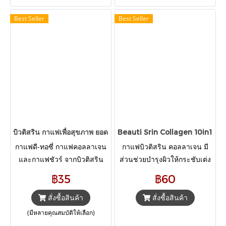
Best Seller
Best Seller
บิวติสริน กาแฟเพื่อสุขภาพ ยอดขายอันดับ 1
Beauti Srin Collagen 10in1 กาแฟ
กาแฟดี-ทอซี่ กาแฟคอลลาเจน
กาแฟบิวติสริน คอลลาเจน มี
และกาแฟชัวร์ จากบิวติสริน
ส่วนช่วยบำรุงผิวให้กระชับเต่ง
กาแฟ 3 สูตร สุดฮิต ขายดีที่สุด
ตึง ชุ่มชื้น เนียนนุ่มสุขภาพดี 1
฿35
฿60
ใน 7-11 ในราคาเพียงถุงละ 35
ถุง มี 12 ซอง ราคา 60 บาท
บาท กาแฟดีท็อกซ์
สั่งซื้อสินค้า
สั่งซื้อสินค้า
(มีหลายคุณสมบัติให้เลือก)