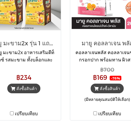
มายู มะขาม2x รุ่น 1 แถม 1
มายู คอลลาเจน พลั
ยู มะขาม2x อาหารเสริมดีท็
คอลลาเจนพลัส คอลลาเจน
ซ์ รสมะขาม ทั้งบล็อกและ
กรอกปาก พร้อมทาน ผิวส
์น อร่อย ดื่มง่าย ถ่ายคล่อง ไม่
สุขภาพดี ด้วยสารสกัดจาก
฿700
บิด น้ำหนัก 18 กรัม x 6 ซอง
ลาเจนไตรเปปไทด์ และ วิตาม
฿234
฿169
-76%
ที่ช่วยเรื่องผิวกระจ่างใส ล
สั่งซื้อสินค้า
ผิวเด้งกระชับ สามารถรั
สั่งซื้อสินค้า
ประทานได้ทุกที่ ทุกเวลา น้
(มีหลายคุณสมบัติให้เลือก)
2 กรัม x 20 ซอง
เปรียบเทียบ
เปรียบเทียบ