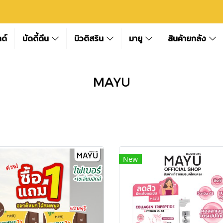
ลด์
บัดดี้ดีน
บิวติสริน
มายู
สินค้ายกลัง
MAYU
New