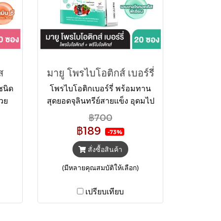
ส
มายู โพรไบโอติกส์ เบอร์รี่
ชนิด
โพรไบโอติกเบอร์รี่ พร้อมทาน
วย
สุดยอดจุลินทรีย์สายแข็ง อุดมไป
คอล
ด้วยซินไบโอติกและเบอร์รี่อีก 7
฿700
ินซี
ชนิด เพียงฉีกซอง และกรอกปาก
฿189
-73%
ดสิว
รับประทานได้เลย เพื่อการขับ
บ
ถ่ายที่ดี และต้านอนุมูลอิสระ
สั่งซื้อสินค้า
ำหนัก
สามารถรับประทานได้ทุกที่ ทุก
(มีหลายคุณสมบัติให้เลือก)
เวลา น้ำหนัก 2 กรัม x 20 ซอง
เปรียบเทียบ