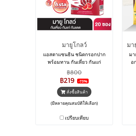
มายูโกลว์
แอสตาแซนธิน ชนิดกรอกปาก
มา
พร้อมทาน กันเหี่ยว กันแก่
อก
กันแดด ครบจบใน 1 ซอง ด้วย
เบิร
฿800
สารสกัดจาก แอสตราแซนธิน
ปวด
฿219
-73%
ส้มแดง และวิตามินซี วิตามินอี
ผิวดูกระจ่างใส รูขุมขนกระชั้บ
สั่งซื้อสินค้า
ขึ้น ริ้วรอยจางลง สิวลดลง 2
(มีหลายคุณสมบัติให้เลือก)
กรัม x 20 ซอง
เปรียบเทียบ